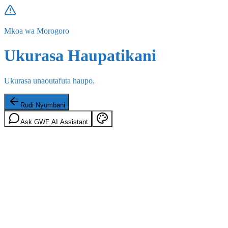
Mkoa wa Morogoro
Ukurasa Haupatikani
Ukurasa unaoutafuta haupo.
Rudi Nyumbani
Ask GWF AI Assistant