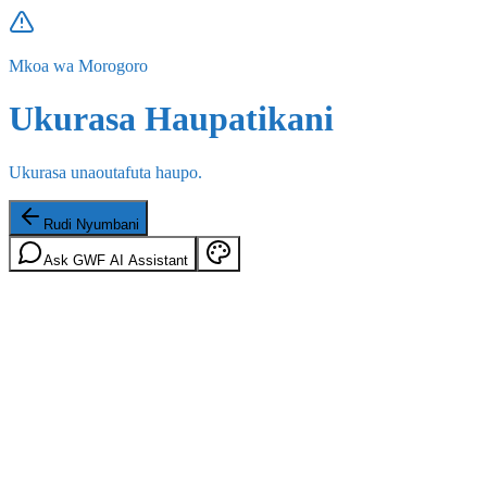
Mkoa wa Morogoro
Ukurasa Haupatikani
Ukurasa unaoutafuta haupo.
Rudi Nyumbani
Ask GWF AI Assistant